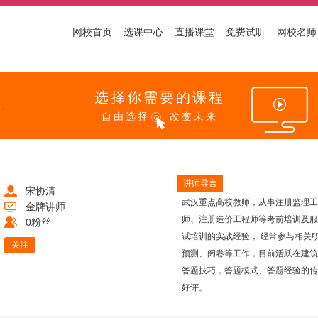
网校首页
选课中心
直播课堂
免费试听
网校名师
选择你需要的课程
自由选择
改变未来
讲师导言
宋协清
武汉重点高校教师，从事注册监理工
金牌讲师
师、注册造价工程师等考前培训及服
0粉丝
试培训的实战经验， 经常参与相关
关注
预测、阅卷等工作，目前活跃在建筑
答题技巧，答题模式、答题经验的传
好评。