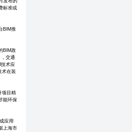
5月发布的
费标准或
BIM推
BIM政
月，交通
M技术应
技术在装
升项目精
节能环保
集成应用
据上海市