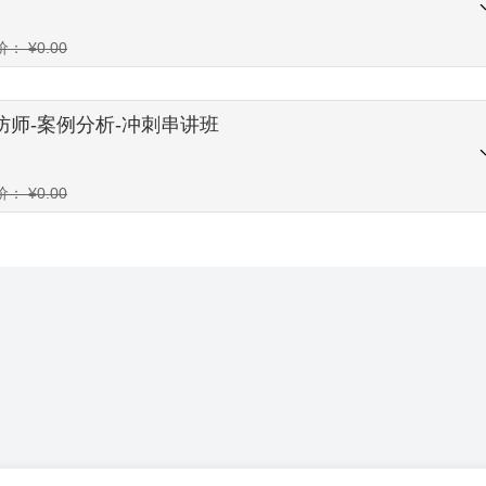
价：
¥
0.00
消防师-案例分析-冲刺串讲班
价：
¥
0.00